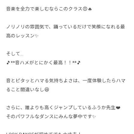
音楽を全力で楽しむならこのクラス😍🔥
ノリノリの雰囲気で、踊っているだけで笑顔になれる最
高のレッスン✨
そして…
🎵**音ハメがとにかく最高！！**🎵
音とピタッとハマる気持ちよさは、一度体験したらハマ
ること間違いなし😆
さらに、誰よりも高くジャンプしているふうか先生❤️
そのパワフルなダンスにみんな夢中です✨