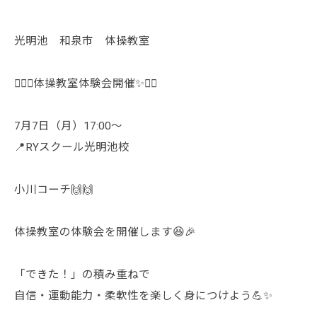
光明池 和泉市 体操教室
🤸‍♀️✨体操教室体験会開催✨🤸‍♂️
7月7日（月）17:00〜
📍RYスクール光明池校
小川コーチ🙌🙌
体操教室の体験会を開催します😆🎉
「できた！」の積み重ねで
自信・運動能力・柔軟性を楽しく身につけよう💪✨