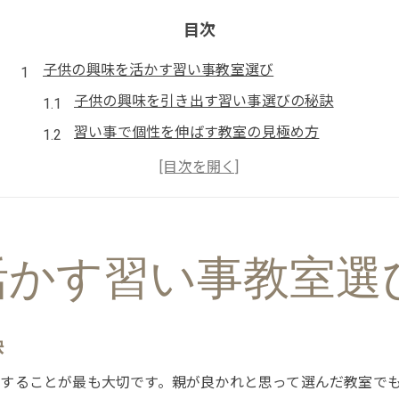
目次
子供の興味を活かす習い事教室選び
子供の興味を引き出す習い事選びの秘訣
習い事で個性を伸ばす教室の見極め方
人気の習い事から探る子供の適性発見法
習い事ランキングを活用した選び方の工夫
習い事教室選びで重視すべきポイントとは
最適な習い事を見極めるポイント集
活かす習い事教室選
習い事選びで大切な比較ポイントを解説
子供に合う習い事を見抜く方法を紹介
訣
習い事の種類一覧と特徴を知って選ぶ
体験談から分かる習い事選択の実例集
することが最も大切です。親が良かれと思って選んだ教室で