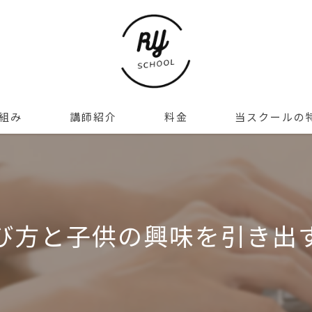
り組み
講師紹介
料金
当スクールの
ギャラリー
塾
美容
び方と子供の興味を引き出
スポーツ
通い放題
堺市の習い事