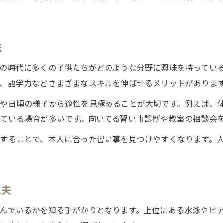
教室選びに失敗しない賢いコツとは
習い事教室選びで失敗しないチェック法
習い事選びの後悔を防ぐ事前確認ポイント
法
子供の反応を見極める習い事選びの工夫
の時代に多くの子供たちがどのような分野に興味を持ってい
失敗例から学ぶ習い事教室選びの注意点
、語学力などさまざまなスキルを伸ばせるメリットがありま
無駄だった習い事を繰り返さない方法
や日頃の様子から適性を見極めることが大切です。例えば、
無駄だった習い事を防ぐ選び方入門
ている場合が多いです。向いてる習い事診断や教室の相談会
無駄だった習い事の原因と選び方対策
することで、本人に合った習い事を見つけやすくなります。
習い事で後悔しないための見極め術
実際に意味ないと感じた習い事の特徴
習い事教室選びで重視するべき優先事項
工夫
体験談に学ぶ無駄にしない習い事選び
んでいるかを知る手がかりとなります。上位にある水泳やピ