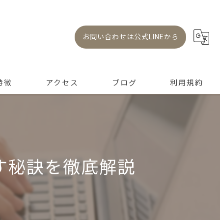
お問い合わせは公式LINEから
特徴
アクセス
ブログ
利用規約
RYスクール 光明池校
コラム
RYスクール 本校
す秘訣を徹底解説