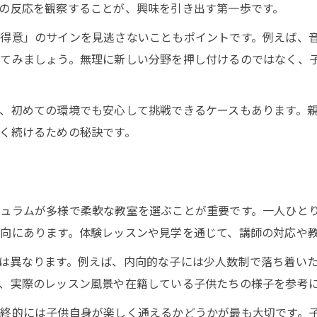
の反応を観察することが、興味を引き出す第一歩です。
習い事教室選びで失敗しない判断基準
習い事で伸ばす個性と才能の秘訣
得意」のサインを見逃さないこともポイントです。例えば、
してみましょう。無理に新しい分野を押し付けるのではなく、
子供の個性を活かす習い事の選び方
習い事で才能を伸ばすポイントを解説
習い事が与える子供への成長効果とは
、初めての環境でも安心して挑戦できるケースもあります。
く続けるための秘訣です。
人気の習い事で広がる可能性と魅力
習い事で得られるスキルとメリット紹介
向いてる習い事診断が役立つ理由
向いてる習い事診断の活用メリット解説
ュラムが多様で柔軟な教室を選ぶことが重要です。一人ひと
向にあります。体験レッスンや見学を通じて、講師の対応や
診断を使った習い事選びの新しい方法
子供に合う習い事を診断するポイント
は異なります。例えば、内向的な子には少人数制で落ち着い
習い事診断と実際の教室選びの違いとは
、実際のレッスン風景や在籍している子供たちの様子を参考
診断結果を活かした習い事の比較術
終的には子供自身が楽しく通えるかどうかが最も大切です。